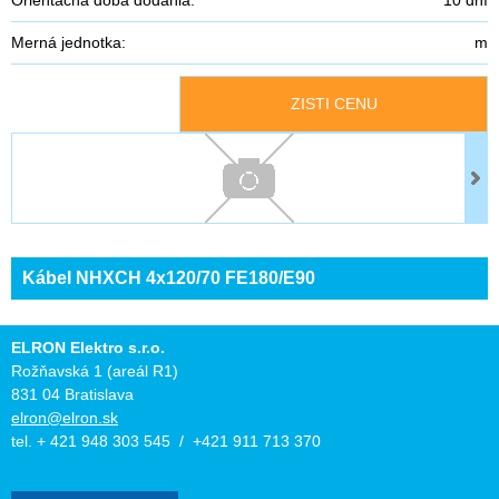
Merná jednotka:
m
ZISTI CENU
Kábel NHXCH 4x120/70 FE180/E90
ELRON Elektro s.r.o.
Rožňavská 1 (areál R1)
831 04 Bratislava
elron@elron.sk
tel. + 421 948 303 545 / +421 911 713 370