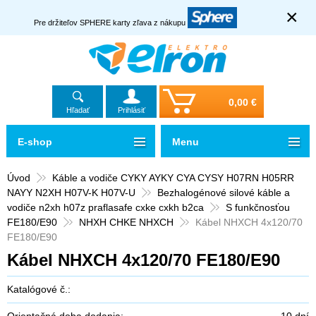
×
Pre držiteľov SPHERE karty zľava z nákupu
0,00 €
Hľadať
Prihlásiť
E-shop
Menu
Úvod
Káble a vodiče CYKY AYKY CYA CYSY H07RN H05RR
NAYY N2XH H07V-K H07V-U
Bezhalogénové silové káble a
vodiče n2xh h07z praflasafe cxke cxkh b2ca
S funkčnosťou
FE180/E90
NHXH CHKE NHXCH
Kábel NHXCH 4x120/70
FE180/E90
Kábel NHXCH 4x120/70 FE180/E90
Katalógové č.:
Orientačná doba dodania:
10 dní