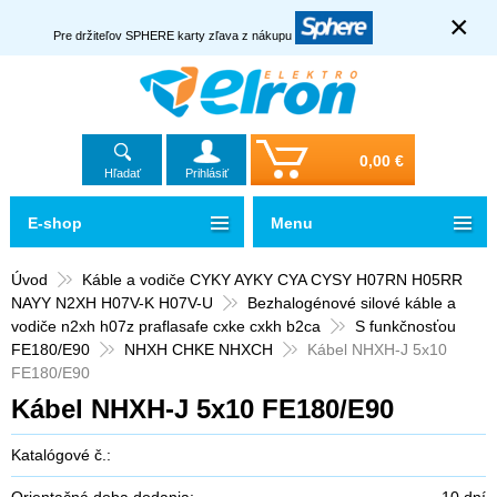
×
Pre držiteľov SPHERE karty zľava z nákupu
0,00 €
Hľadať
Prihlásiť
E-shop
Menu
Úvod
Káble a vodiče CYKY AYKY CYA CYSY H07RN H05RR
NAYY N2XH H07V-K H07V-U
Bezhalogénové silové káble a
vodiče n2xh h07z praflasafe cxke cxkh b2ca
S funkčnosťou
FE180/E90
NHXH CHKE NHXCH
Kábel NHXH-J 5x10
FE180/E90
Kábel NHXH-J 5x10 FE180/E90
Katalógové č.:
Orientačná doba dodania:
10 dní