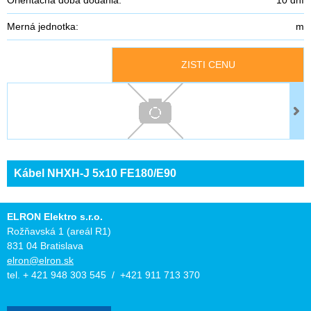
Merná jednotka:
m
ZISTI CENU
Kábel NHXH-J 5x10 FE180/E90
ELRON Elektro s.r.o.
Rožňavská 1 (areál R1)
831 04 Bratislava
elron@elron.sk
tel. + 421 948 303 545 / +421 911 713 370