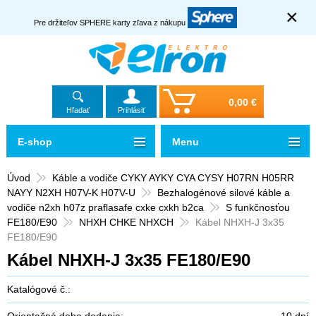
×
Pre držiteľov SPHERE karty zľava z nákupu
0,00 €
Hľadať
Prihlásiť
E-shop
Menu
Úvod
Káble a vodiče CYKY AYKY CYA CYSY H07RN H05RR
NAYY N2XH H07V-K H07V-U
Bezhalogénové silové káble a
vodiče n2xh h07z praflasafe cxke cxkh b2ca
S funkčnosťou
FE180/E90
NHXH CHKE NHXCH
Kábel NHXH-J 3x35
FE180/E90
Kábel NHXH-J 3x35 FE180/E90
Katalógové č.:
Orientačná doba dodania:
10 dní