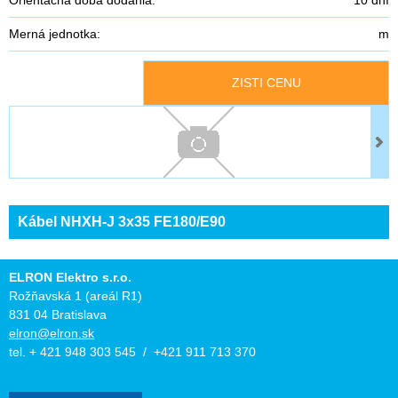
Merná jednotka:
m
ZISTI CENU
Kábel NHXH-J 3x35 FE180/E90
ELRON Elektro s.r.o.
Rožňavská 1 (areál R1)
831 04 Bratislava
elron@elron.sk
tel. + 421 948 303 545 / +421 911 713 370