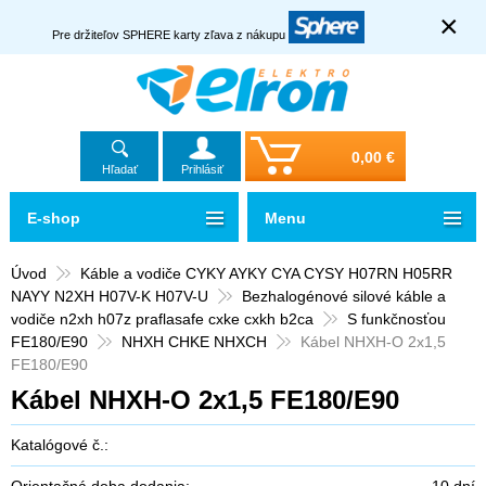
×
Pre držiteľov SPHERE karty zľava z nákupu
0,00 €
Hľadať
Prihlásiť
E-shop
Menu
Úvod
Káble a vodiče CYKY AYKY CYA CYSY H07RN H05RR
NAYY N2XH H07V-K H07V-U
Bezhalogénové silové káble a
vodiče n2xh h07z praflasafe cxke cxkh b2ca
S funkčnosťou
FE180/E90
NHXH CHKE NHXCH
Kábel NHXH-O 2x1,5
FE180/E90
Kábel NHXH-O 2x1,5 FE180/E90
Katalógové č.:
Orientačná doba dodania:
10 dní