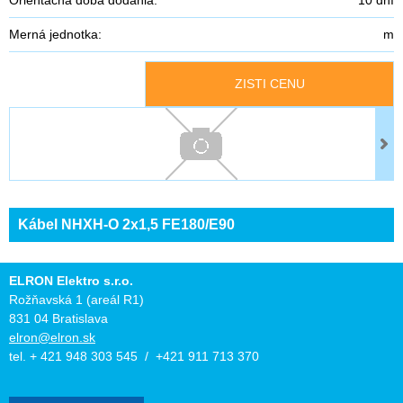
Merná jednotka:
m
ZISTI CENU
Kábel NHXH-O 2x1,5 FE180/E90
ELRON Elektro s.r.o.
Rožňavská 1 (areál R1)
831 04 Bratislava
elron@elron.sk
tel. + 421 948 303 545 / +421 911 713 370