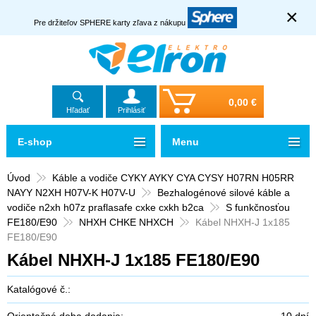
×
Pre držiteľov SPHERE karty zľava z nákupu
0,00 €
Hľadať
Prihlásiť
E-shop
Menu
Úvod
Káble a vodiče CYKY AYKY CYA CYSY H07RN H05RR
NAYY N2XH H07V-K H07V-U
Bezhalogénové silové káble a
vodiče n2xh h07z praflasafe cxke cxkh b2ca
S funkčnosťou
FE180/E90
NHXH CHKE NHXCH
Kábel NHXH-J 1x185
FE180/E90
Kábel NHXH-J 1x185 FE180/E90
Katalógové č.:
Orientačná doba dodania:
10 dní