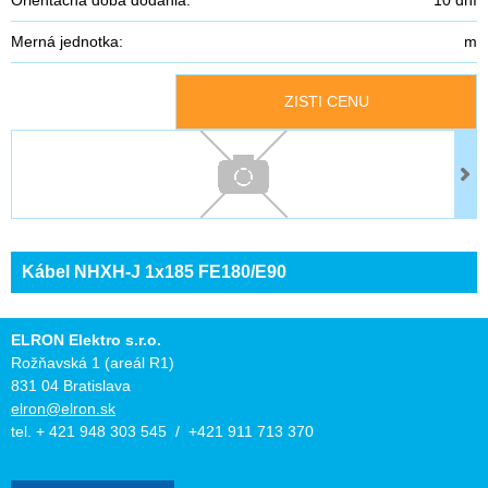
Merná jednotka:
m
ZISTI CENU
Kábel NHXH-J 1x185 FE180/E90
ELRON Elektro s.r.o.
Rožňavská 1 (areál R1)
831 04 Bratislava
elron@elron.sk
tel. + 421 948 303 545 / +421 911 713 370