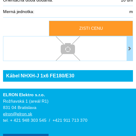
Merná jednotka:
m
ZISTI CENU
Kábel NHXH-J 1x6 FE180/E30
ELRON Elektro s.r.o.
Rožňavská 1 (areál R1)
831 04 Bratislava
elron@elron.sk
tel. + 421 948 303 545 / +421 911 713 370