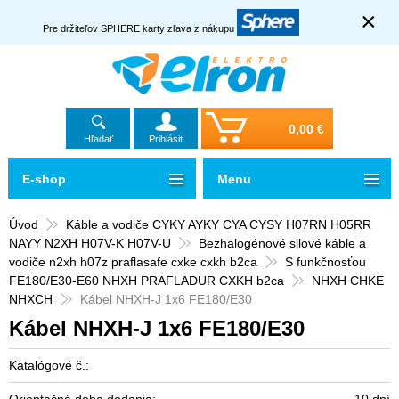
×
Pre držiteľov SPHERE karty zľava z nákupu
0,00 €
Hľadať
Prihlásiť
E-shop
Menu
Úvod
Káble a vodiče CYKY AYKY CYA CYSY H07RN H05RR
NAYY N2XH H07V-K H07V-U
Bezhalogénové silové káble a
vodiče n2xh h07z praflasafe cxke cxkh b2ca
S funkčnosťou
FE180/E30-E60 NHXH PRAFLADUR CXKH b2ca
NHXH CHKE
NHXCH
Kábel NHXH-J 1x6 FE180/E30
Kábel NHXH-J 1x6 FE180/E30
Katalógové č.:
Orientačná doba dodania:
10 dní