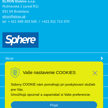
ELRON Elektro s.r.o.
Rožňavská 1 (areál R1)
831 04 Bratislava
elron@elron.sk
tel. + 421 948 303 545 / +421 911 713 370
Akcie
Obchodné podmienky
Vaše nastavenie COOKIES
Technické informácie
Súbory COOKIE nám pomáhajú pri poskytovaní služieb
pre Vás.
Ochrana osobných údajov
Umožňujú spoznať a zapamätať si Vaše preferencie.
Prijať