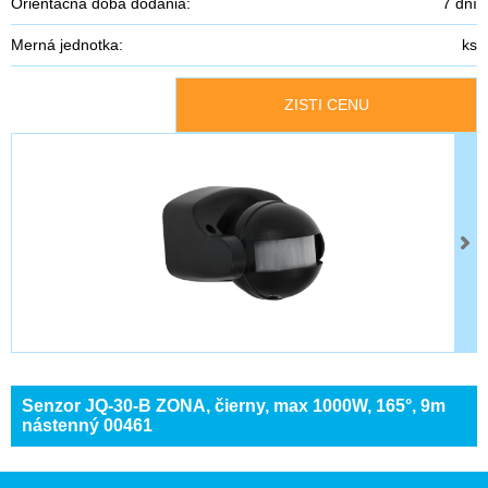
Orientačná doba dodania:
7 dní
Merná jednotka:
ks
ZISTI CENU
Senzor JQ-30-B ZONA, čierny, max 1000W, 165°, 9m
nástenný 00461