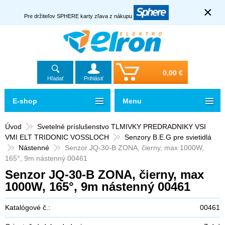
×
Pre držiteľov SPHERE karty zľava z nákupu
0,00 €
Hľadať
Prihlásiť
E-shop
Menu
Úvod
Svetelné príslušenstvo TLMIVKY PREDRADNIKY VSI
VMI ELT TRIDONIC VOSSLOCH
Senzory B.E.G pre svietidlá
Nástenné
Senzor JQ-30-B ZONA, čierny, max 1000W,
165°, 9m nástenný 00461
Senzor JQ-30-B ZONA, čierny, max
1000W, 165°, 9m nástenný 00461
Katalógové č.:
00461